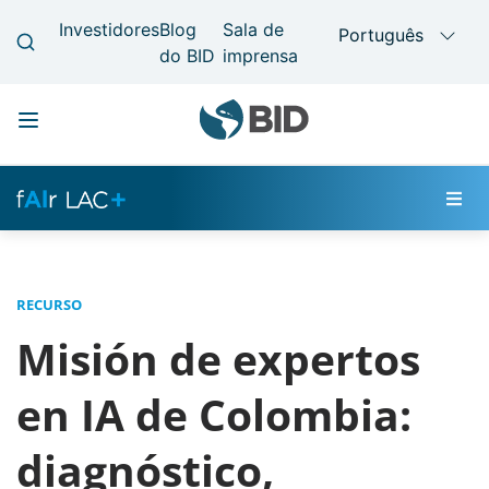
Main
Pular
navigation
para
o
conteúdo
principal
RECURSO
Misión de expertos
en IA de Colombia:
diagnóstico,