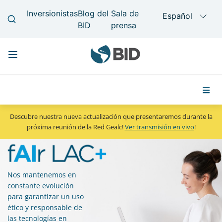
Main
Pasar
navigation
al
contenido
principal
Descubre nuestra nueva actualización que presentaremos durante la
próxima reunión de la Red Gealc!
Ver transmisión en vivo
!
Nos mantenemos en
constante evolución
para garantizar un uso
ético y responsable de
las tecnologías en