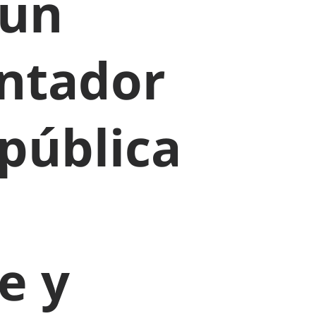
 un
ntador
 pública
e y