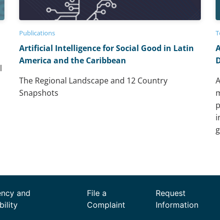
Publications
T
Artificial Intelligence for Social Good in Latin
A
America and the Caribbean
D
l
The Regional Landscape and 12 Country
A
Snapshots
m
p
i
g