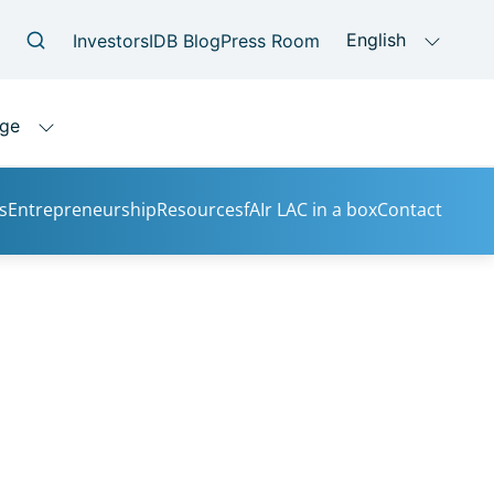
s
Entrepreneurship
Resources
fAIr LAC in a box
Contact