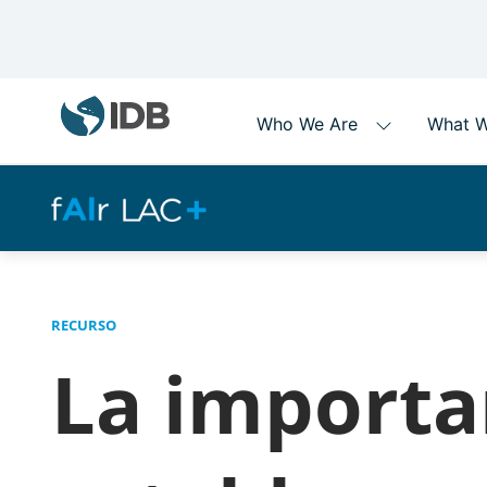
Main
navigation
Skip
to
main
content
RECURSO
La importa